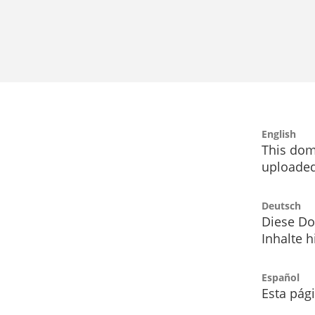
English
This dom
uploaded
Deutsch
Diese Do
Inhalte h
Español
Esta pág