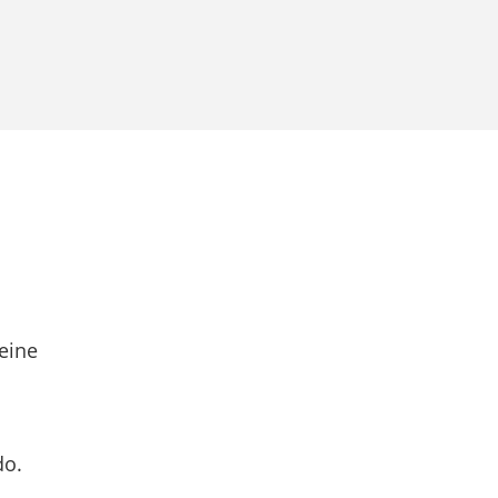
eine
do.